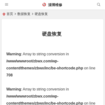
淄博维修
首页
数据恢复
硬盘恢复
硬盘恢复
Warning
: Array to string conversion in
/www/wwwroot/zbwx.com/wp-
content/themes/zbwx/inc/be-shortcode.php
on line
708
Warning
: Array to string conversion in
/www/wwwroot/zbwx.com/wp-
content/themes/zbwx/inc/be-shortcode.php
on line